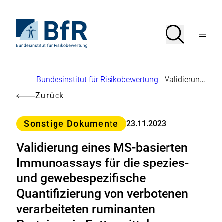
Direkt
zum
Seiteninhalt
Zur
Suche
Suche
springen
Startseite
Menü
von
öffnen
BfR
–
Bundesinstitut
Brotkrumennavigation
Bundesinstitut für Risikobewertung
Validierung eines MS-basierten Immunoassays für die spezies- und gewebespezifische Quantifizierung von verbotenen verarbeiteten ruminanten Proteinen in Futtermitteln
für
Risikobewertung
Zurück
Kategorie
Sonstige Dokumente
23.11.2023
Validierung eines MS-basierten
Immunoassays für die spezies-
und gewebespezifische
Quantifizierung von verbotenen
verarbeiteten ruminanten