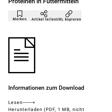
Proteinen in Futtermitteln
Artikel
Durch
nicht
Klicken
Merken
URL kopieren
Artikel teilen
gemerkt
der
Merkliste
hinzufügen.
Informationen zum Download
Lesen
Gesamtes
Download:
Validierung
Herunterladen
(PDF, 1 MB, nicht