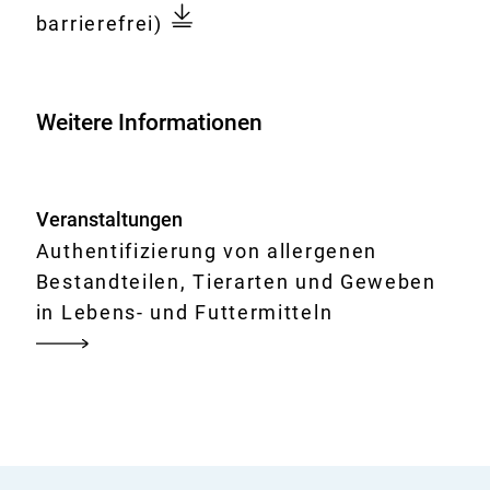
Dokument
eines
barrierefrei)
MS-
basierten
Immunoassays
Weitere Informationen
für
die
spezies-
Veranstaltungen
und
Authentifizierung von allergenen
gewebespezifische
Bestandteilen, Tierarten und Geweben
Quantifizierung
in Lebens- und Futtermitteln
von
verbotenen
verarbeiteten
ruminanten
Proteinen
in