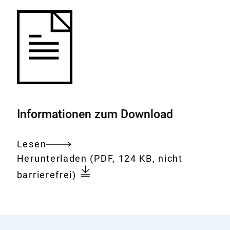
Informationen zum Download
Lesen
Gesamtes
Download:
Unerwünschte
Herunterladen
(PDF, 124 KB, nicht
Dokument
Stoffe
barrierefrei)
im
Tierfutter