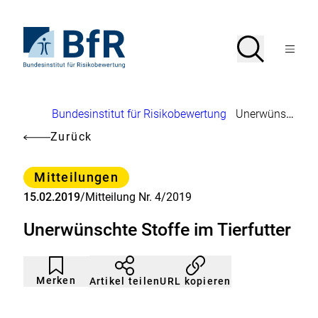
Direkt
zum
Seiteninhalt
Zur
Suche
Suche
springen
Startseite
Menü
von
öffnen
BfR
–
Bundesinstitut
Brotkrumennavigation
Bundesinstitut für Risikobewertung
Unerwünschte Stoffe im Tierfutter
für
Risikobewertung
Zurück
Kategorie
Mitteilungen
15.02.2019
/
Mitteilung Nr. 4/2019
Unerwünschte Stoffe im Tierfutter
Artikel
Durch
nicht
Klicken
Merken
URL kopieren
Artikel teilen
gemerkt
der
Merkliste
hinzufügen.