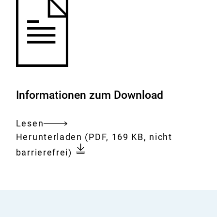
Informationen zum Download
Lesen
Gesamtes
Download:
Tonerstaub
Herunterladen
(PDF, 169 KB, nicht
Dokument
am
barrierefrei)
Arbeitsplatz