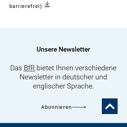
Dokument
dispersion
barrierefrei)
of
fumigants
around
containers
treated
Unsere Newsletter
for
pest
Das
BfR
bietet Ihnen verschiedene
control
Newsletter in deutscher und
(Health
risks
englischer Sprache.
in
the
Zum
Abonnieren
Surroundings
Seitenanfa
of
Containers