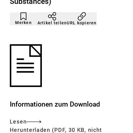
Substances)
Artikel
Durch
nicht
Klicken
Merken
URL kopieren
Artikel teilen
gemerkt
der
Merkliste
hinzufügen.
Informationen zum Download
Lesen
Gesamtes
Download:
The
Herunterladen
(PDF, 30 KB, nicht