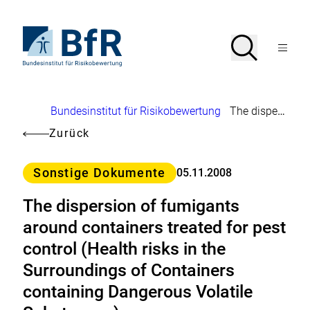
Direkt
zum
Seiteninhalt
Zur
Suche
Suche
springen
Startseite
Menü
von
öffnen
BfR
–
Bundesinstitut
Brotkrumennavigation
Bundesinstitut für Risikobewertung
The dispersion of fumigants around containers treated for pest control (Health risks in the Surroundings of Containers containing Dangerous Volatile Substances)
für
Risikobewertung
Zurück
Kategorie
Sonstige Dokumente
05.11.2008
The dispersion of fumigants
around containers treated for pest
control (Health risks in the
Surroundings of Containers
containing Dangerous Volatile