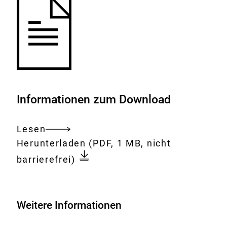
Informationen zum Download
Lesen
Gesamtes
Download:
Tag
Herunterladen
(PDF, 1 MB, nicht
Dokument
der
barrierefrei)
offenen
Tür
Weitere Informationen