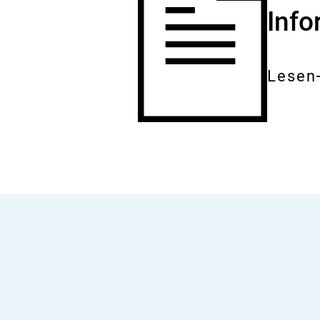
Inf
Lesen
Gesam
Dokum