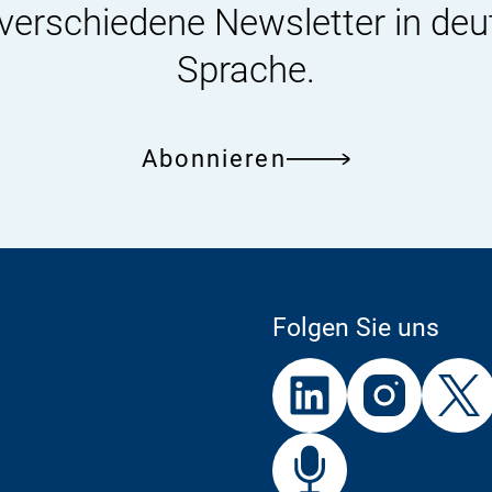
 verschiedene Newsletter in deu
Sprache.
Abonnieren
Folgen Sie uns
Externer
Externer
Externer
Link:
Link:
Link:
BfR
Bf
Externer
Link: