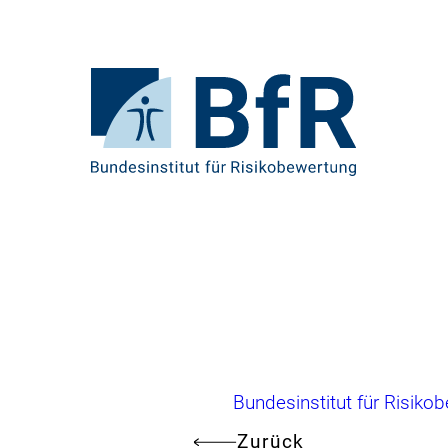
Direkt
zum
Seiteninhalt
springen
Zur
Startseite
von
BfR
–
Bundesinstitut
für
Risikobewertung
Brotkrumennavigation
Bundesinstitut für Risiko
Zurück