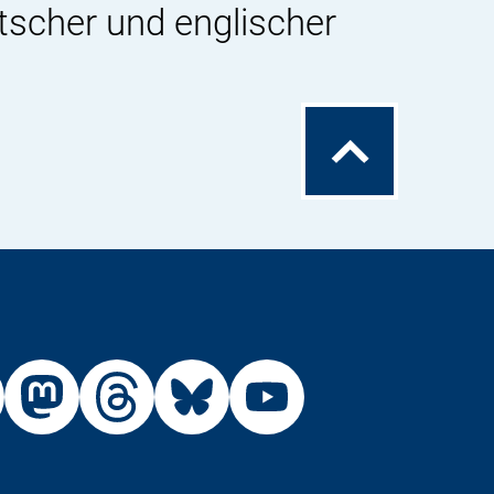
tscher und englischer
Zum
Seitenanfang
Externer
Externer
Externer
Externer
Link:
Link:
Link:
Link:
R
BfR
BfR
BfR
BfR
BfR