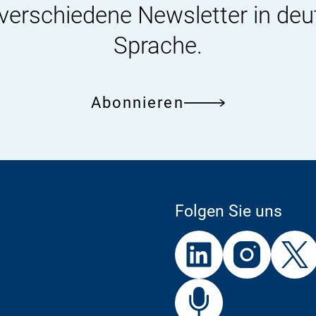
 verschiedene Newsletter in deu
Sprache.
Abonnieren
Folgen Sie uns
Externer
Externer
Externer
Link:
Link:
Link:
BfR
Bf
Externer
Link: