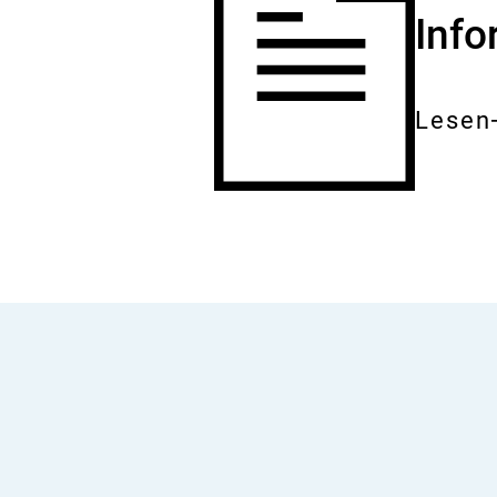
Inf
Lesen
Gesam
Dokum