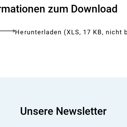
i
s
ormationen zum Download
i
k
o
-
Download:
Tabelle
Herunterladen
(XLS, 17 KB, nicht b
tes
B
Gebäudereinigung
e
ent
w
e
r
t
u
n
g
Unsere Newsletter