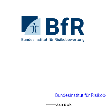
Direkt
zum
Seiteninhalt
springen
Zur
Startseite
von
BfR
–
Bundesinstitut
für
Risikobewertung
Brotkrumennavigation
Bundesinstitut für Risiko
Zurück