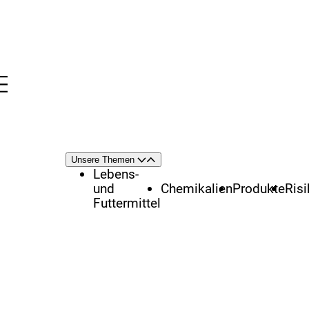
Menü
nü
Themenschwerpunkte
Unsere Themen
Öffnen
Schließen
Lebens-
und
Chemikalien
Produkte
Ris
Futtermittel