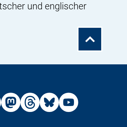
tscher und englischer
Zum
Seitenanfang
Externer
Externer
Externer
Externer
Link:
Link:
Link:
Link:
R
BfR
BfR
BfR
BfR
BfR