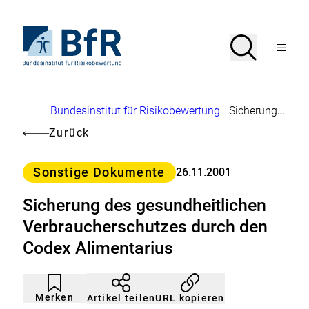
Direkt
zum
Seiteninhalt
Zur
Suche
Suche
springen
Startseite
Menü
von
öffnen
BfR
–
Bundesinstitut
Brotkrumennavigation
Bundesinstitut für Risikobewertung
Sicherung des gesundheitlichen Verbraucherschutzes durch den Codex Alimentarius
für
Risikobewertung
Zurück
Kategorie
Sonstige Dokumente
26.11.2001
Sicherung des gesundheitlichen
Verbraucherschutzes durch den
Codex Alimentarius
Artikel
Durch
nicht
Klicken
Merken
URL kopieren
Artikel teilen
gemerkt
der