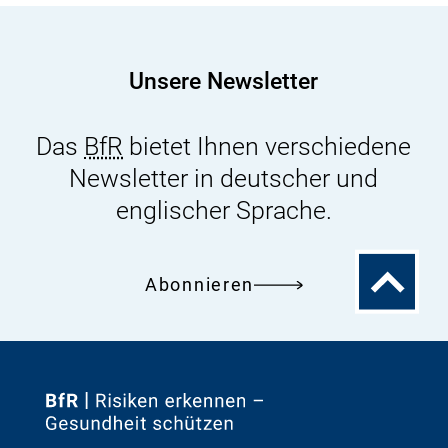
durch
den
Codex
Unsere Newsletter
Alimentarius
Das
BfR
bietet Ihnen verschiedene
Newsletter in deutscher und
englischer Sprache.
Zum
Abonnieren
Seitenanfa
Zur
Startseite