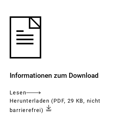
Merkliste
hinzufügen.
Informationen zum Download
Lesen
Gesamtes
Download:
Sicherung
Herunterladen
(PDF, 29 KB, nicht
Dokument
des
barrierefrei)
gesundheitlichen
Verbraucherschutzes