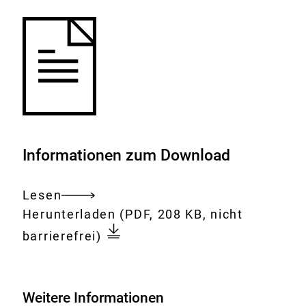
Informationen zum Download
Lesen
Gesamtes
Download:
Sensorik
Herunterladen
(PDF, 208 KB, nicht
Dokument
von
barrierefrei)
Bedarfsgegenständen
Weitere Informationen