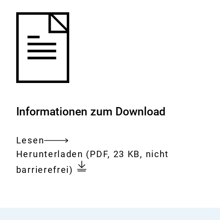
Informationen zum Download
Lesen
Gesamtes
Download:
Search
Herunterladen
(PDF, 23 KB, nicht
Dokument
Tips
barrierefrei)
for
Alternatives
to