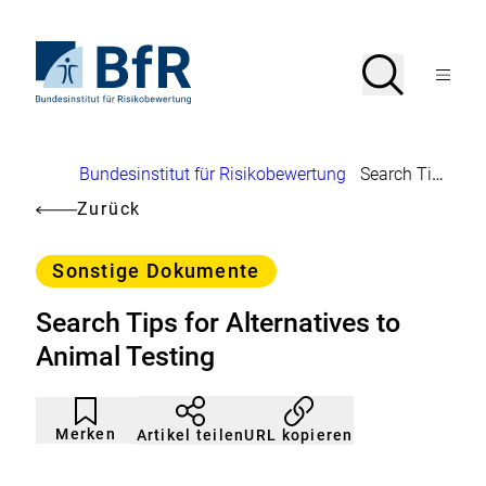
Direkt
zum
Seiteninhalt
Zur
Suche
Suche
springen
Startseite
Menü
von
öffnen
BfR
–
Bundesinstitut
Brotkrumennavigation
Bundesinstitut für Risikobewertung
Search Tips for Alternatives to Animal Testing
für
Risikobewertung
Zurück
Kategorie
Sonstige Dokumente
Search Tips for Alternatives to
Animal Testing
Artikel
Durch
nicht
Klicken
Merken
URL kopieren
Artikel teilen
gemerkt
der
Merkliste
hinzufügen.