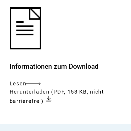
Informationen zum Download
Lesen
Gesamtes
Download:
SCF
Herunterladen
(PDF, 158 KB, nicht
Dokument
Opinion
barrierefrei)
on
Phytosterols
(ADM)