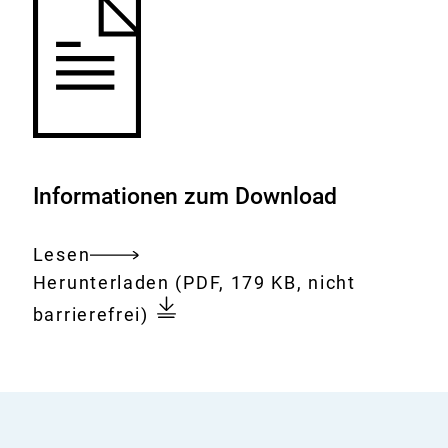
Informationen zum Download
Lesen
Gesamtes
Download:
Saccharose,
Herunterladen
(PDF, 179 KB, nicht
Dokument
Glukose
barrierefrei)