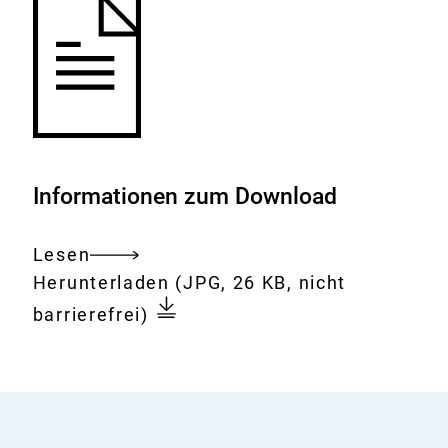
Informationen zum Download
Lesen
Gesamtes
Download:
Roggenfeld
Herunterladen
(JPG, 26 KB, nicht
Dokument
barrierefrei)