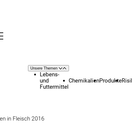
Menü
nü
Themenschwerpunkte
Unsere Themen
Öffnen
Schließen
Lebens-
und
Chemikalien
Produkte
Ris
Futtermittel
en in Fleisch 2016