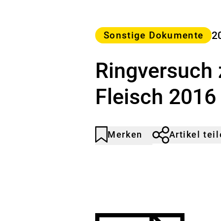
Kategorie
2
Sonstige Dokumente
Ringversuch 
Fleisch 2016
Merken
Artikel tei
Artikel
Durch
nicht
Klicken
gemerkt
der
Merkliste
hinzufügen.