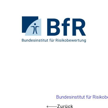
Direkt
zum
Seiteninhalt
springen
Zur
Startseite
von
BfR
–
Bundesinstitut
für
Risikobewertung
Brotkrumennavigation
Bundesinstitut für Risiko
Zurück