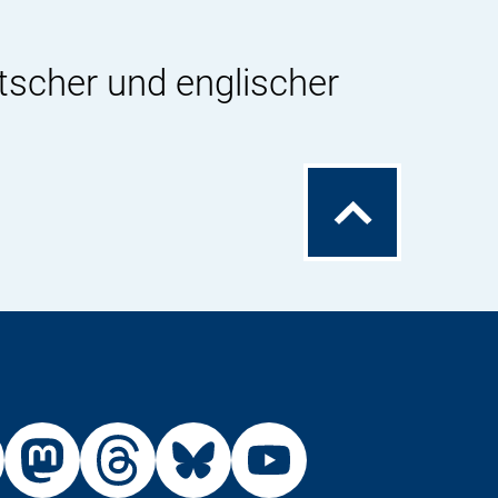
tscher und englischer
Zum
Seitenanfang
Externer
Externer
Externer
Externer
Link:
Link:
Link:
Link: