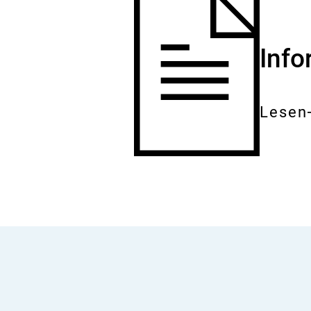
Inf
Lesen
Gesam
Dokum