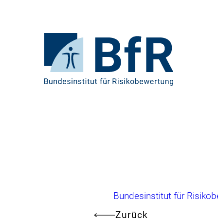
Direkt
zum
Seiteninhalt
springen
Zur
Startseite
von
BfR
–
Bundesinstitut
für
Risikobewertung
Brotkrumennavigation
Bundesinstitut für Risiko
Zurück