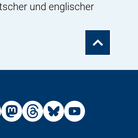
tscher und englischer
Zum
Seitenanfang
Externer
Externer
Externer
Externer
Link:
Link:
Link:
Link:
R
BfR
BfR
BfR
BfR
BfR