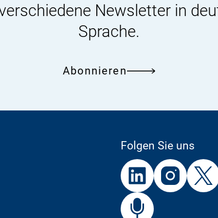
 verschiedene Newsletter in deu
Sprache.
Abonnieren
Folgen Sie uns
Externer
Externer
Externer
Link:
Link:
Link:
BfR
Bf
Externer
Link: