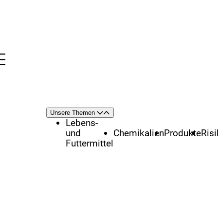
Menü
nü
Themenschwerpunkte
Unsere Themen
Öffnen
Schließen
Lebens-
und
Chemikalien
Produkte
Ris
Futtermittel