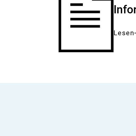
Inf
Lesen
Gesam
Dokum