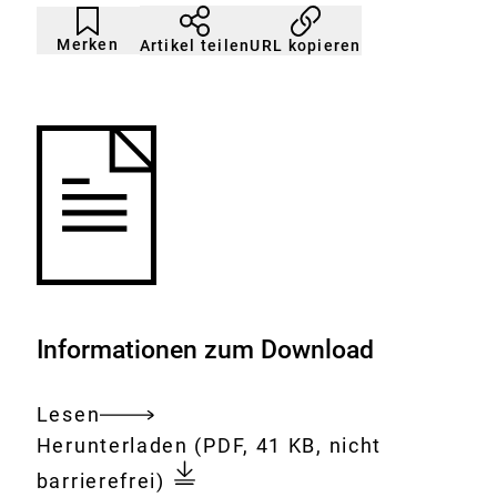
Artikel
Durch
nicht
Klicken
Merken
URL kopieren
Artikel teilen
gemerkt
der
Merkliste
hinzufügen.
Informationen zum Download
Lesen
Gesamtes
Download:
Regulatorische
Herunterladen
(PDF, 41 KB, nicht
Dokument
Toxikologie
barrierefrei)