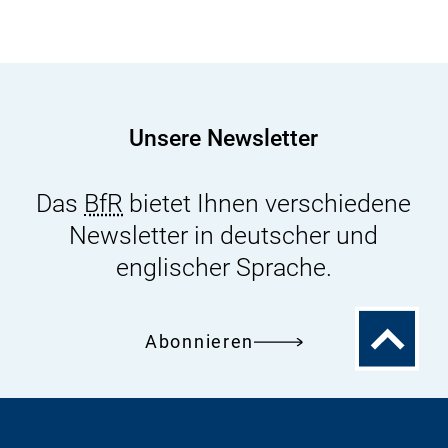
im
21.
Jahrhundert
-
Herausforderungen,
Unsere Newsletter
Perspektiven
und
Das
BfR
bietet Ihnen verschiedene
Lösungsansätze
Newsletter in deutscher und
englischer Sprache.
Zum
Abonnieren
Seitenanfa