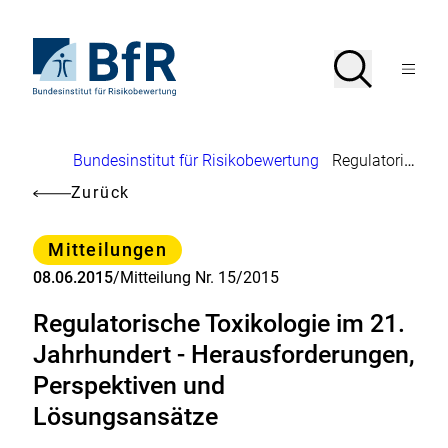
Direkt
zum
Seiteninhalt
Zur
Suche
Suche
springen
Startseite
Menü
von
öffnen
BfR
–
Bundesinstitut
Brotkrumennavigation
Bundesinstitut für Risikobewertung
Regulatorische Toxikologie im 21. Jahrhundert - Herausforderungen, Perspektiven und Lösungsansätze
für
Risikobewertung
Zurück
Kategorie
Mitteilungen
08.06.2015
/
Mitteilung Nr. 15/2015
Regulatorische Toxikologie im 21.
Jahrhundert - Herausforderungen,
Perspektiven und
Lösungsansätze