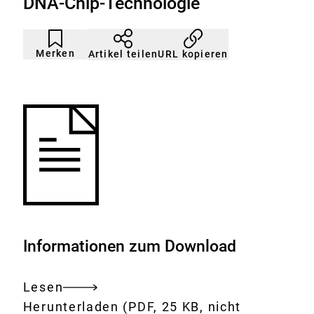
DNA-Chip-Technologie
Artikel
Durch
nicht
Klicken
Merken
URL kopieren
Artikel teilen
gemerkt
der
Merkliste
hinzufügen.
Informationen zum Download
Lesen
Gesamtes
Download:
Qualitativer
Herunterladen
(PDF, 25 KB, nicht