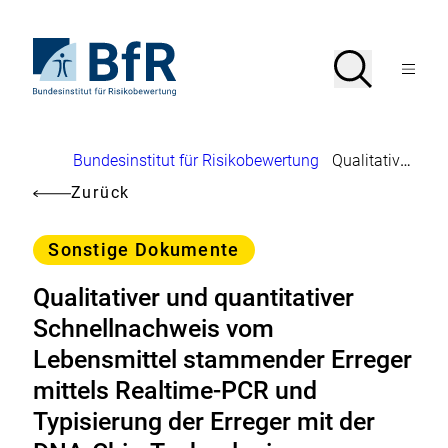
Direkt
zum
Seiteninhalt
Zur
Suche
Suche
springen
Startseite
Menü
von
öffnen
BfR
–
Bundesinstitut
Brotkrumennavigation
Bundesinstitut für Risikobewertung
Qualitativer und quantitativer Schnellnachweis vom Lebensmittel stammender Erreger mittels Realtime-PCR und Typisierung der Erreger mit der DNA-Chip-Technologie
für
Risikobewertung
Zurück
Kategorie
Sonstige Dokumente
Qualitativer und quantitativer
Schnellnachweis vom
Lebensmittel stammender Erreger
mittels Realtime-PCR und
Typisierung der Erreger mit der