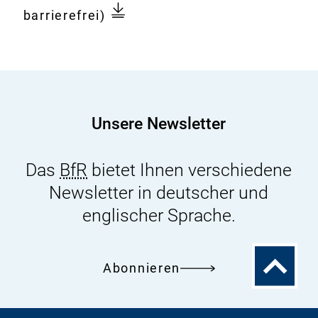
Dokument
und
barrierefrei)
quantitativer
Schnellnachweis
vom
Lebensmittel
stammender
Unsere Newsletter
Erreger
mittels
Das
BfR
bietet Ihnen verschiedene
Realtime-
Newsletter in deutscher und
PCR
und
englischer Sprache.
Typisierung
der
Zum
Abonnieren
Erreger
Seitenanfa
mit
der