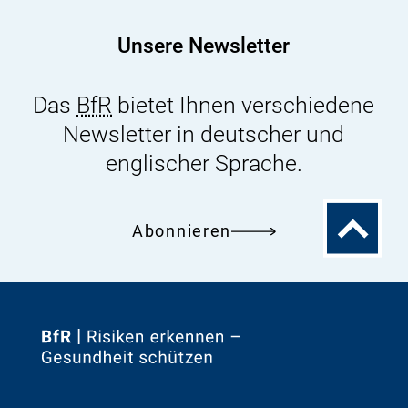
von
Morinda
Unsere Newsletter
citrifolia
Das
BfR
bietet Ihnen verschiedene
Newsletter in deutscher und
englischer Sprache.
Zum
Abonnieren
Seitenanfa
Zur
Startseite
von