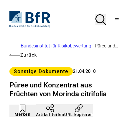
Direkt
zum
Seiteninhalt
Zur
Suche
Suche
springen
Startseite
Menü
von
öffnen
BfR
–
Bundesinstitut
Brotkrumennavigation
Bundesinstitut für Risikobewertung
Püree und Konzentrat aus Früchten von Morinda citrifolia
für
Risikobewertung
Zurück
Kategorie
Sonstige Dokumente
21.04.2010
Püree und Konzentrat aus
Früchten von Morinda citrifolia
Artikel
Durch
nicht
Klicken
Merken
URL kopieren
Artikel teilen
gemerkt
der
Merkliste
hinzufügen.