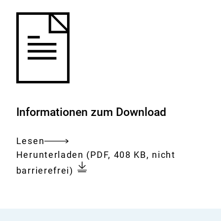
Informationen zum Download
Lesen
Gesamtes
Download:
Püree
Herunterladen
(PDF, 408 KB, nicht
Dokument
und
barrierefrei)
Konzentrat
aus
Früchten