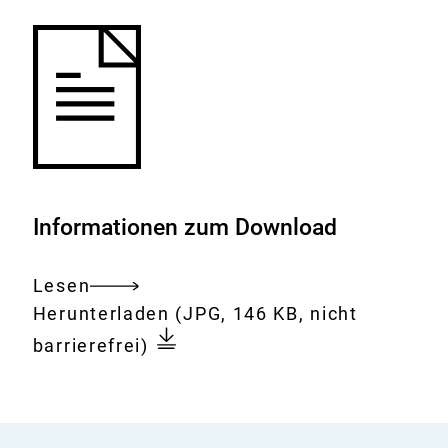
Informationen zum Download
Lesen
Gesamtes
Download:
Prof.
Herunterladen
(JPG, 146 KB, nicht
Dokument
Dr.
barrierefrei)
Regina
Ammicht
Quinn