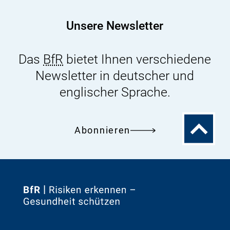
(r.)
und
Unsere Newsletter
Prof.
Dr.
Das
BfR
bietet Ihnen verschiedene
Gerd
Newsletter in deutscher und
Winter
englischer Sprache.
Zum
Abonnieren
Seitenanfa
Zur
Startseite
von