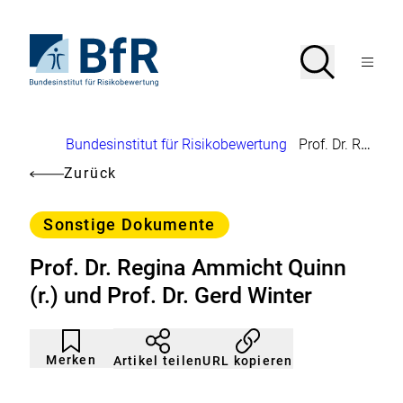
Direkt
zum
Seiteninhalt
Zur
Suche
Suche
springen
Startseite
Menü
von
öffnen
BfR
–
Bundesinstitut
Brotkrumennavigation
Bundesinstitut für Risikobewertung
Prof. Dr. Regina Ammicht Quinn (r.) und Prof. Dr. Gerd Winter
für
Risikobewertung
Zurück
Kategorie
Sonstige Dokumente
Prof. Dr. Regina Ammicht Quinn
(r.) und Prof. Dr. Gerd Winter
Artikel
Durch
nicht
Klicken
Merken
URL kopieren
Artikel teilen
gemerkt
der
Merkliste
hinzufügen.