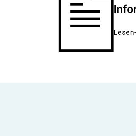
Inf
Lesen
Gesam
Dokum