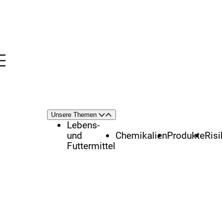
Menü
nü
Themenschwerpunkte
Unsere Themen
Öffnen
Schließen
Lebens-
und
Chemikalien
Produkte
Ris
Futtermittel