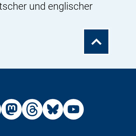
tscher und englischer
Zum
Seitenanfang
Externer
Externer
Externer
Externer
Link:
Link:
Link:
Link:
R
BfR
BfR
BfR
BfR
BfR