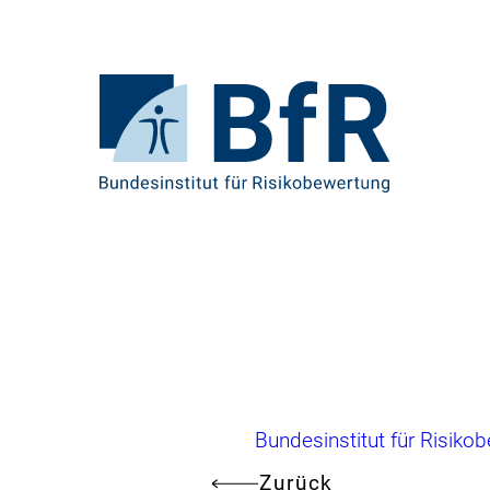
Direkt
zum
Seiteninhalt
springen
Zur
Startseite
von
BfR
–
Bundesinstitut
für
Risikobewertung
Brotkrumennavigation
Bundesinstitut für Risiko
Zurück