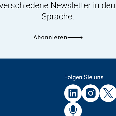
 verschiedene Newsletter in deu
Sprache.
Abonnieren
Folgen Sie uns
Externer
Externer
Externer
Link:
Link:
Link:
BfR
Bf
Externer
Link: