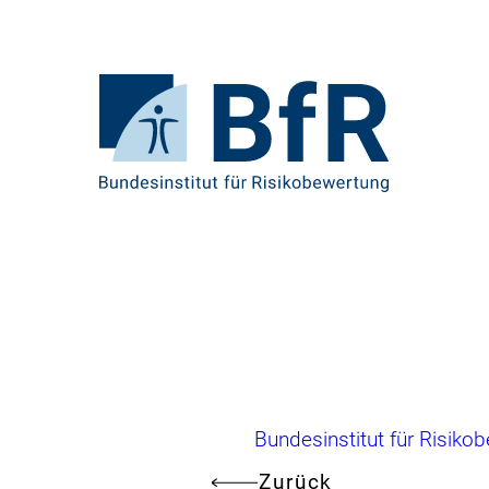
Direkt
zum
Seiteninhalt
springen
Zur
Startseite
von
BfR
–
Bundesinstitut
für
Risikobewertung
Brotkrumennavigation
Bundesinstitut für Risiko
Zurück