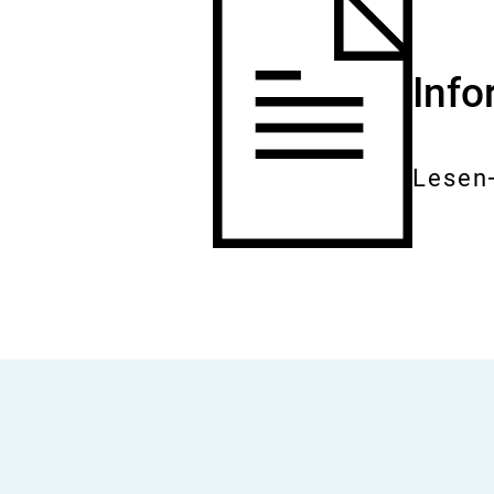
Inf
Lesen
Gesam
Dokum