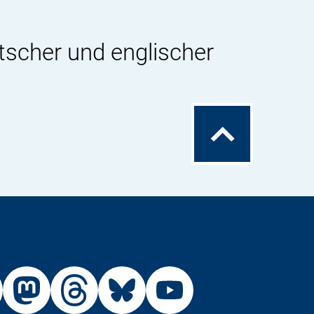
tscher und englischer
Zum
Seitenanfang
Externer
Externer
Externer
Externer
Link:
Link:
Link:
Link: