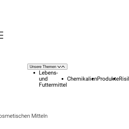
Menü
nü
Themenschwerpunkte
Unsere Themen
Öffnen
Schließen
Lebens-
und
Chemikalien
Produkte
Ris
Futtermittel
osmetischen Mitteln