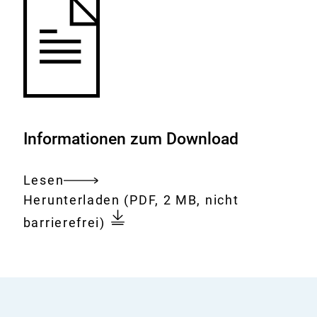
Informationen zum Download
Lesen
Gesamtes
Download:
PDF
Herunterladen
(PDF, 2 MB, nicht
Dokument
Schulungsmaterial
barrierefrei)
Trichinella