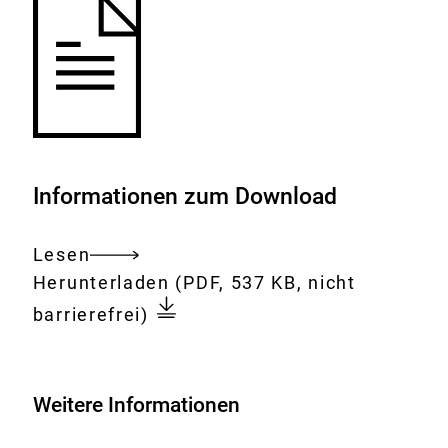
Informationen zum Download
Lesen
Gesamtes
Download:
Osiris-
Herunterladen
(PDF, 537 KB, nicht
Dokument
Workshop
barrierefrei)
Weitere Informationen