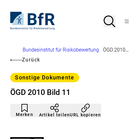
Direkt
zum
Seiteninhalt
Zur
Suche
Suche
springen
Startseite
Menü
von
öffnen
BfR
–
Bundesinstitut
Brotkrumennavigation
Bundesinstitut für Risikobewertung
ÖGD 2010 Bild 11
für
Risikobewertung
Zurück
Kategorie
Sonstige Dokumente
ÖGD 2010 Bild 11
Artikel
Durch
nicht
Klicken
Merken
URL kopieren
Artikel teilen
gemerkt
der
Merkliste
hinzufügen.