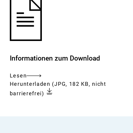
Informationen zum Download
Lesen
Gesamtes
Download:
ÖGD
Herunterladen
(JPG, 182 KB, nicht
Dokument
2010
barrierefrei)
Bild
11