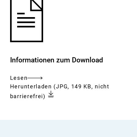
Informationen zum Download
Lesen
Gesamtes
Download:
ÖGD
Herunterladen
(JPG, 149 KB, nicht
Dokument
04:
barrierefrei)
Hörsaal
von
oben