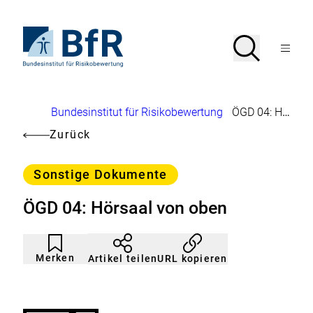
Direkt
zum
Seiteninhalt
Zur
Suche
Suche
springen
Startseite
Menü
von
öffnen
BfR
–
Bundesinstitut
Brotkrumennavigation
Bundesinstitut für Risikobewertung
ÖGD 04: Hörsaal von oben
für
Risikobewertung
Zurück
Kategorie
Sonstige Dokumente
ÖGD 04: Hörsaal von oben
Artikel
Durch
nicht
Klicken
Merken
URL kopieren
Artikel teilen
gemerkt
der
Merkliste
hinzufügen.