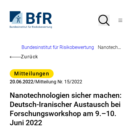
Direkt
zum
Seiteninhalt
Zur
Suche
Suche
springen
Startseite
Menü
von
öffnen
BfR
–
Bundesinstitut
Brotkrumennavigation
Bundesinstitut für Risikobewertung
Nanotechnologien sicher machen: Deutsch-Iranischer Austausch bei Forschungsworkshop am 9.–10. Juni 2022
für
Risikobewertung
Zurück
Kategorie
Mitteilungen
20.06.2022
/
Mitteilung Nr. 15/2022
Nanotechnologien sicher machen:
Deutsch-Iranischer Austausch bei
Forschungsworkshop am 9.–10.
Juni 2022