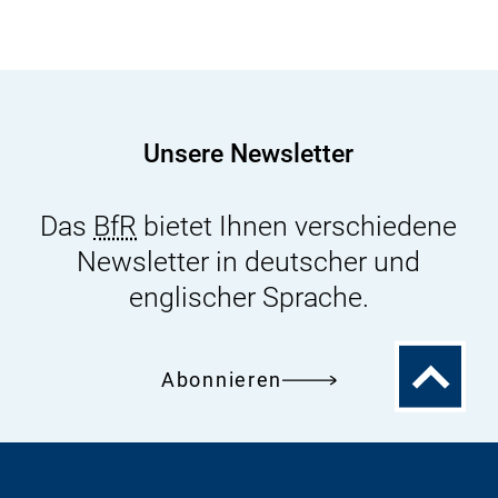
machen:
Deutsch-
Iranischer
Austausch
bei
Unsere Newsletter
Forschungsworkshop
am
Das
BfR
bietet Ihnen verschiedene
9.–
Newsletter in deutscher und
10.
Juni
englischer Sprache.
2022
Zum
Abonnieren
Seitenanfa