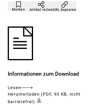
Artikel
Durch
nicht
Klicken
Merken
URL kopieren
Artikel teilen
gemerkt
der
Merkliste
hinzufügen.
Informationen zum Download
Lesen
Gesamtes
Download:
Nanotechnologien
Herunterladen
(PDF, 93 KB, nicht
Dokument
sicher
barrierefrei)