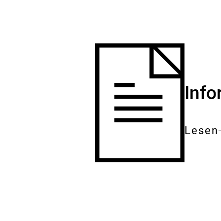
Inf
Lesen
Gesam
Dokum
[Accordion]