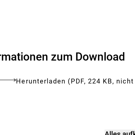
ormationen zum Download
Download:
Nahrungsergänzung
Herunterladen
(PDF, 224 KB, nicht 
tes
__k_eine_gute_Idee
ent
Alles au