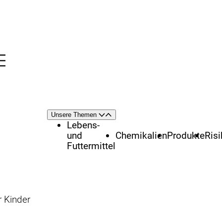
Menü
nü
Themenschwerpunkte
Unsere Themen
Öffnen
Schließen
Lebens-
und
Chemikalien
Produkte
Ris
Futtermittel
r Kinder