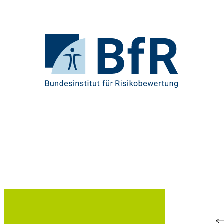
Direkt
zum
Seiteninhalt
springen
Zur
Startseite
von
BfR
–
Bundesinstitut
für
Risikobewertung
Br