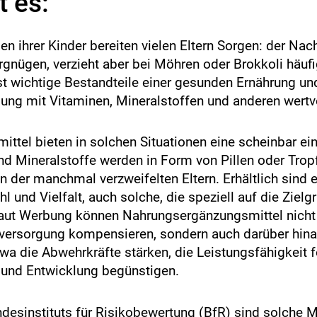
 es:
s
i
k
en ihrer Kinder bereiten vielen Eltern Sorgen: der Na
o
-
nügen, verzieht aber bei Möhren oder Brokkoli häufi
B
 wichtige Bestandteile einer gesunden Ernährung und
e
ung mit Vitaminen, Mineralstoffen und anderen wertvo
w
e
r
tel bieten in solchen Situationen eine scheinbar ei
t
d Mineralstoffe werden in Form von Pillen oder Tropf
u
 der manchmal verzweifelten Eltern. Erhältlich sind
n
g
l und Vielfalt, auch solche, die speziell auf die Ziel
Laut Werbung können Nahrungsergänzungsmittel nicht 
ersorgung kompensieren, sondern auch darüber hinau
wa die Abwehrkräfte stärken, die Leistungsfähigkeit 
und Entwicklung begünstigen.
desinstituts für Risikobewertung (
BfR
) sind solche M