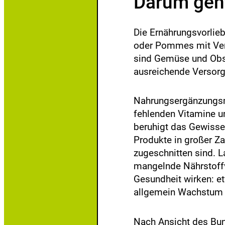
Darum geht
Die Ernährungsvorlieb
oder Pommes mit Verg
sind Gemüse und Obst
ausreichende Versorg
Nahrungsergänzungsmit
fehlenden Vitamine un
beruhigt das Gewissen
Produkte in großer Zah
zugeschnitten sind. 
mangelnde Nährstoffv
Gesundheit wirken: et
allgemein Wachstum 
Nach Ansicht des Bun