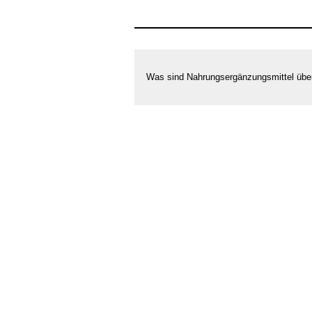
Nahrungsergänzungsmittel
für
Kinder
–
Was sind Nahrungsergänzungsmittel übe
(k)eine
gute
Idee?!