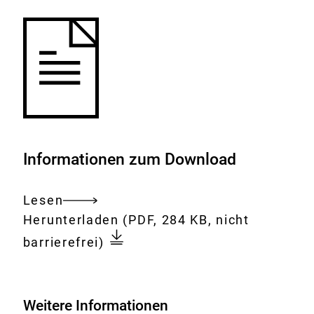
Informationen zum Download
Lesen
Gesamtes
Download:
Nährwertprofile
Herunterladen
(PDF, 284 KB, nicht
Dokument
als
barrierefrei)
Voraussetzung
für
Health
Weitere Informationen