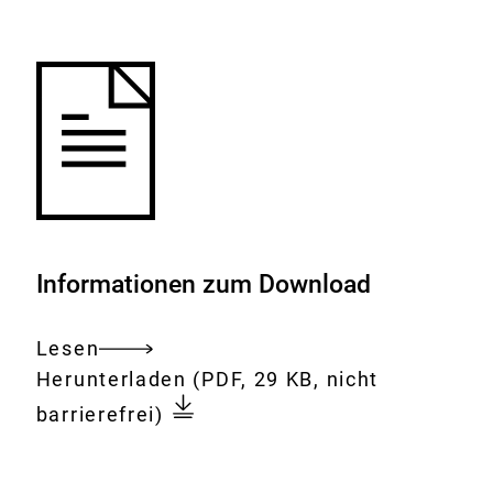
Merkliste
hinzufügen.
Informationen zum Download
Lesen
Gesamtes
Download:
Müller:
Herunterladen
(PDF, 29 KB, nicht
Dokument
Acrylamid-
barrierefrei)
Minimierungskonzept
erfolgreich