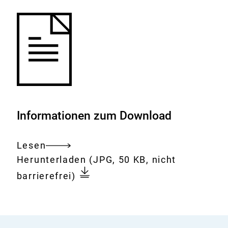
Informationen zum Download
Lesen
Gesamtes
Download:
Mikrotiterplatte
Herunterladen
(JPG, 50 KB, nicht
Dokument
zum
barrierefrei)
Resistenztest