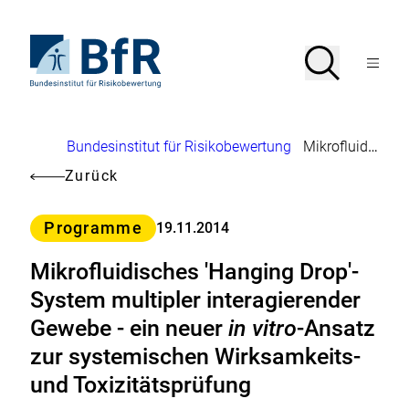
Direkt
zum
Seiteninhalt
Zur
Suche
Suche
springen
Startseite
Menü
von
öffnen
BfR
–
Bundesinstitut
Brotkrumennavigation
Bundesinstitut für Risikobewertung
Mikrofluidisches 'Hanging Drop'-System multipler interagierender Gewebe - ein neuer
für
Risikobewertung
Zurück
Kategorie
Programme
19.11.2014
Mikrofluidisches 'Hanging Drop'-
System multipler interagierender
Gewebe - ein neuer
in vitro
-Ansatz
zur systemischen Wirksamkeits-
und Toxizitätsprüfung