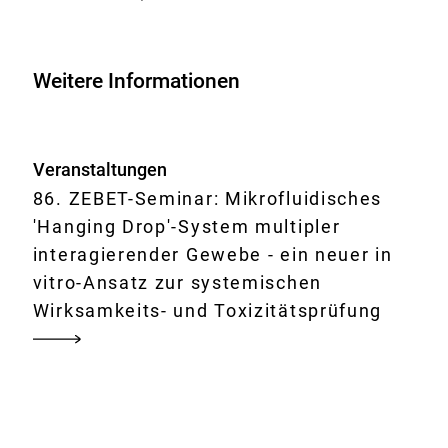
Drop'-
System
multipler
Weitere Informationen
interagierender
Gewebe
-
Veranstaltungen
ein
86. ZEBET-Seminar: Mikrofluidisches
neuer
'Hanging Drop'-System multipler
in
interagierender Gewebe - ein neuer in
vitro-
vitro-Ansatz zur systemischen
Ansatz
Wirksamkeits- und Toxizitätsprüfung
zur
systemischen
Wirksamkeits-
und
Toxizitätsprüfung