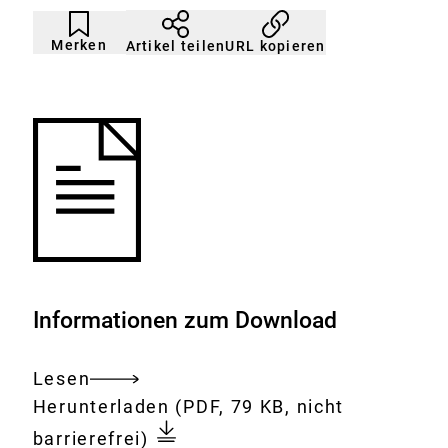
Artikel
Durch
nicht
Klicken
Merken
URL kopieren
Artikel teilen
gemerkt
der
Merkliste
hinzufügen.
Informationen zum Download
Lesen
Gesamtes
Download:
Mikrofluidisches
Herunterladen
(PDF, 79 KB, nicht
Dokument
'Hanging
barrierefrei)