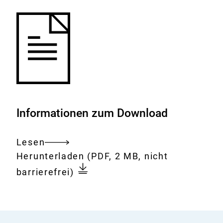
Informationen zum Download
Lesen
Gesamtes
Download:
Med-
Herunterladen
(PDF, 2 MB, nicht
Dokument
Vet-
barrierefrei)
Net
News
Volume