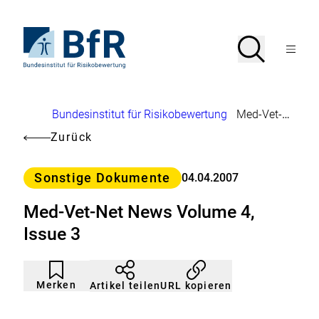
Direkt
zum
Seiteninhalt
Zur
Suche
Suche
springen
Startseite
Menü
von
öffnen
BfR
–
Bundesinstitut
Brotkrumennavigation
Bundesinstitut für Risikobewertung
Med-Vet-Net News Volume 4, Issue 3
für
Risikobewertung
Zurück
Kategorie
Sonstige Dokumente
04.04.2007
Med-Vet-Net News Volume 4,
Issue 3
Artikel
Durch
nicht
Klicken
Merken
URL kopieren
Artikel teilen
gemerkt
der
Merkliste
hinzufügen.