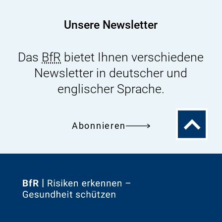
4,
Issue
Unsere Newsletter
3
Das
BfR
bietet Ihnen verschiedene
Newsletter in deutscher und
englischer Sprache.
Zum
Abonnieren
Seitenanfa
Zur
Startseite
von