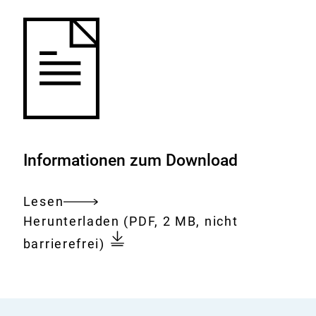
Informationen zum Download
Lesen
Gesamtes
Download:
Med-
Herunterladen
(PDF, 2 MB, nicht
Dokument
Vet-
barrierefrei)
Net
News
Volume