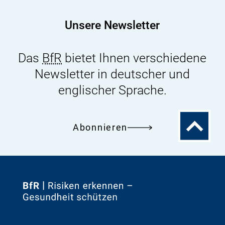
3,
Issue
Unsere Newsletter
4
Das
BfR
bietet Ihnen verschiedene
Newsletter in deutscher und
englischer Sprache.
Zum
Abonnieren
Seitenanfa
Zur
Startseite
von