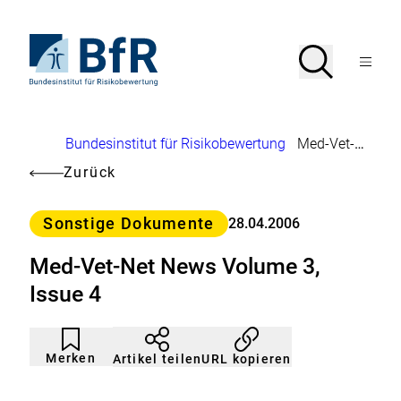
Direkt
zum
Seiteninhalt
Zur
Suche
Suche
springen
Startseite
Menü
von
öffnen
BfR
–
Bundesinstitut
Brotkrumennavigation
Bundesinstitut für Risikobewertung
Med-Vet-Net News Volume 3, Issue 4
für
Risikobewertung
Zurück
Kategorie
Sonstige Dokumente
28.04.2006
Med-Vet-Net News Volume 3,
Issue 4
Artikel
Durch
nicht
Klicken
Merken
URL kopieren
Artikel teilen
gemerkt
der
Merkliste
hinzufügen.