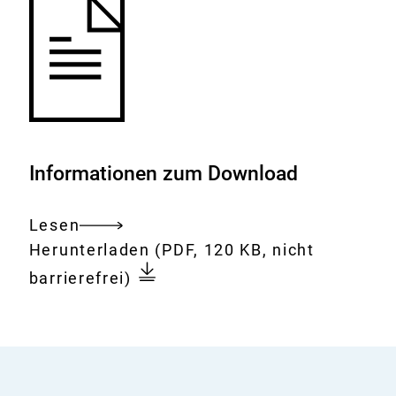
Informationen zum Download
Lesen
Gesamtes
Download:
Maleinsäure
Herunterladen
(PDF, 120 KB, nicht
Dokument
barrierefrei)