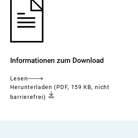
Informationen zum Download
Lesen
Gesamtes
Download:
Levanase
Herunterladen
(PDF, 159 KB, nicht
Dokument
barrierefrei)