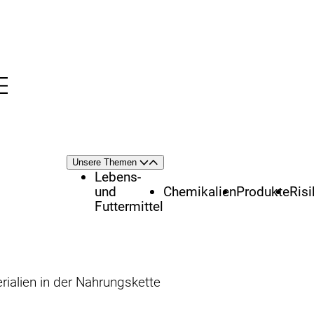
Menü
nü
Themenschwerpunkte
Unsere Themen
Öffnen
Schließen
Lebens-
und
Chemikalien
Produkte
Ris
Futtermittel
ialien in der Nahrungskette