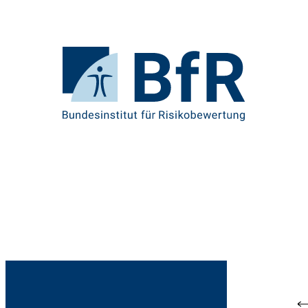
Direkt
zum
Seiteninhalt
springen
Zur
Startseite
von
BfR
–
Bundesinstitut
für
Risikobewertung
Br