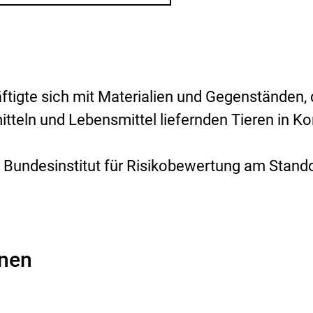
i
s
i
k
o
-
B
tigte sich mit Materialien und Gegenständen, 
e
w
itteln und Lebensmittel liefernden Tieren in Ko
e
r
t
 Bundesinstitut für Risikobewertung am Stand
u
n
g
onen