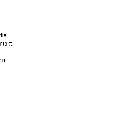
die
ntakt
ort