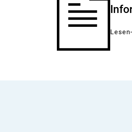
Inf
Lesen
Gesam
Dokum