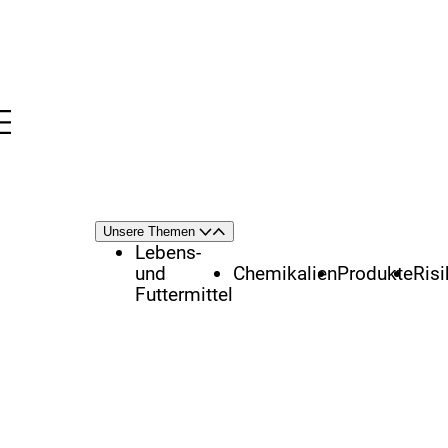
Menü
nü
Themenschwerpunkte
Unsere Themen
Öffnen
Schließen
Lebens-
und
Chemikalien
Produkte
Ris
Futtermittel