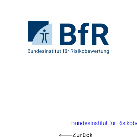
Direkt
zum
Seiteninhalt
springen
Zur
Startseite
von
BfR
–
Bundesinstitut
für
Risikobewertung
Brotkrumennavigation
Bundesinstitut für Risiko
Zurück