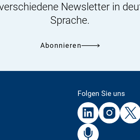
 verschiedene Newsletter in deu
Sprache.
Abonnieren
Folgen Sie uns
Externer
Externer
Externer
Link:
Link:
Link:
BfR
Bf
Externer
Link: