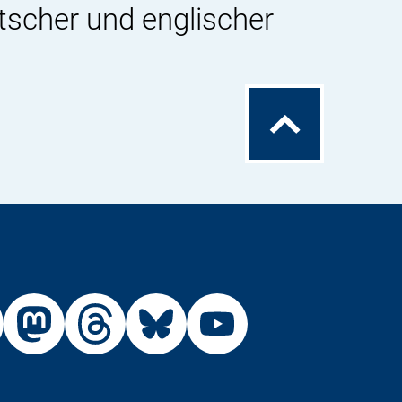
tscher und englischer
Zum
Seitenanfang
Externer
Externer
Externer
Externer
Link:
Link:
Link:
Link:
R
BfR
BfR
BfR
BfR
BfR