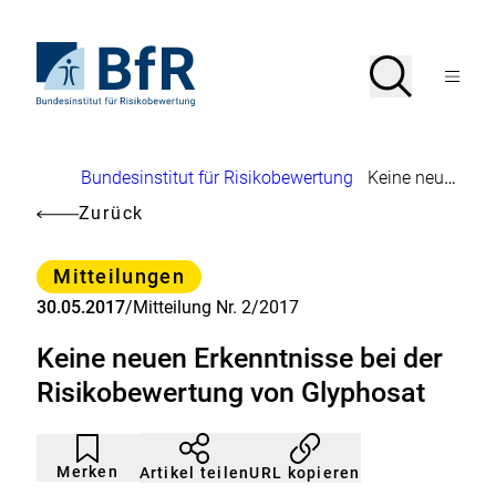
Direkt
zum
Seiteninhalt
Zur
Suche
Suche
springen
Startseite
Menü
von
öffnen
BfR
–
Bundesinstitut
Brotkrumennavigation
Bundesinstitut für Risikobewertung
Keine neuen Erkenntnisse bei der Risikobewertung von Glyphosat
für
Risikobewertung
Zurück
Kategorie
Mitteilungen
30.05.2017
/
Mitteilung Nr. 2/2017
Keine neuen Erkenntnisse bei der
Risikobewertung von Glyphosat
Artikel
Durch
nicht
Klicken
Merken
URL kopieren
Artikel teilen
gemerkt
der