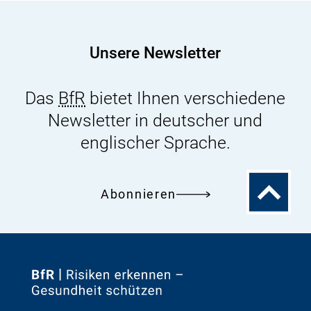
der
Risikobewertung
von
Unsere Newsletter
Glyphosat
Das
BfR
bietet Ihnen verschiedene
Newsletter in deutscher und
englischer Sprache.
Zum
Abonnieren
Seitenanfa
Zur
Startseite