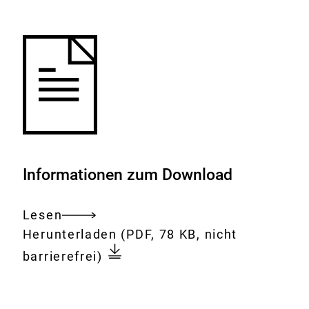
Merkliste
hinzufügen.
Informationen zum Download
Lesen
Gesamtes
Download:
Keine
Herunterladen
(PDF, 78 KB, nicht
Dokument
neuen
barrierefrei)
Erkenntnisse
bei