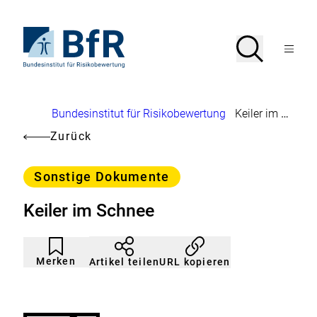
Direkt
zum
Seiteninhalt
Zur
Suche
Suche
springen
Startseite
Menü
von
öffnen
BfR
–
Bundesinstitut
Brotkrumennavigation
Bundesinstitut für Risikobewertung
Keiler im Schnee
für
Risikobewertung
Zurück
Kategorie
Sonstige Dokumente
Keiler im Schnee
Artikel
Durch
nicht
Klicken
Merken
URL kopieren
Artikel teilen
gemerkt
der
Merkliste
hinzufügen.