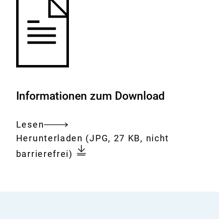
Informationen zum Download
Lesen
Gesamtes
Download:
Keiler
Herunterladen
(JPG, 27 KB, nicht
Dokument
im
barrierefrei)
Schnee