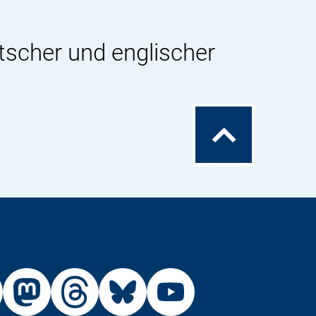
tscher und englischer
Zum
Seitenanfang
Externer
Externer
Externer
Externer
Link:
Link:
Link:
Link: