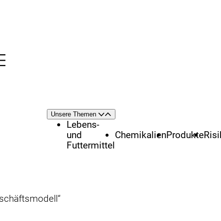
Menü
nü
Themenschwerpunkte
Unsere Themen
Öffnen
Schließen
Lebens-
und
Chemikalien
Produkte
Ris
Futtermittel
Geschäftsmodell“