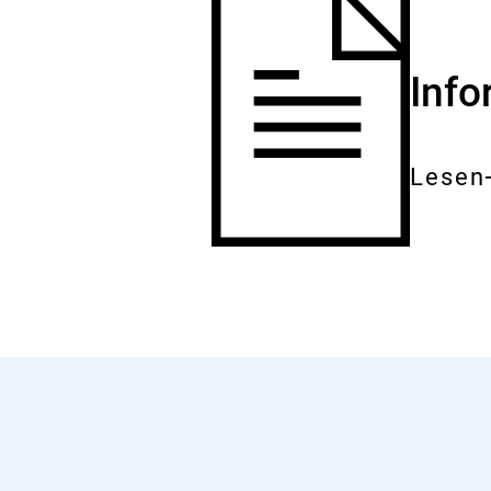
Inf
Lesen
Gesam
Dokum