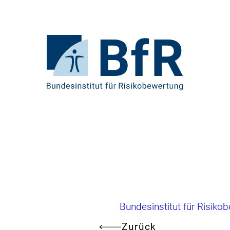
Direkt
zum
Seiteninhalt
springen
Zur
Startseite
von
BfR
–
Bundesinstitut
für
Risikobewertung
Brotkrumennavigation
Bundesinstitut für Risiko
Zurück