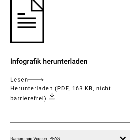
Infografik herunterladen
Lesen
Gesamtes
Download:
260331__Infografik_PFAS_Ho
Herunterladen
(PDF, 163 KB, nicht
Dokument
barrierefrei)
PFAS
Barrierefreie Version: PFAS