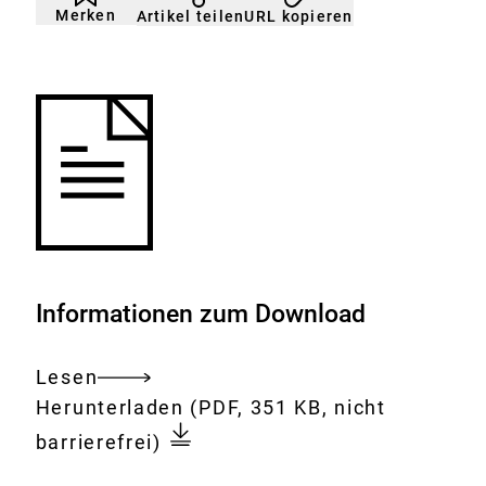
nicht
Klicken
Merken
URL kopieren
Artikel teilen
gemerkt
der
Merkliste
hinzufügen.
Informationen zum Download
Lesen
Gesamtes
Download:
Höchstmengenvorschläge
Herunterladen
(PDF, 351 KB, nicht
Dokument
für
barrierefrei)
Molybdän