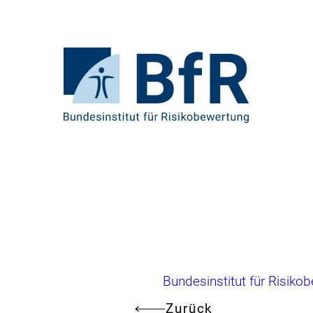
Direkt
zum
Seiteninhalt
springen
Zur
Startseite
von
BfR
–
Bundesinstitut
für
Risikobewertung
Brotkrumennavigation
Bundesinstitut für Risiko
Zurück