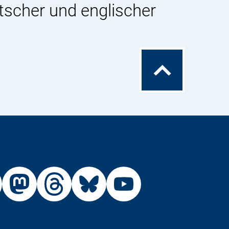
tscher und englischer
Zum
Seitenanfang
Externer
Externer
Externer
Externer
Link:
Link:
Link:
Link:
R
BfR
BfR
BfR
BfR
BfR