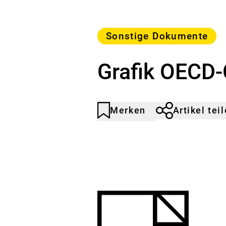
Kategorie
Sonstige Dokumente
Grafik OECD-
Merken
Artikel tei
Artikel
Durch
nicht
Klicken
gemerkt
der
Merkliste
hinzufügen.