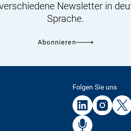
 verschiedene Newsletter in deu
Sprache.
Abonnieren
Folgen Sie uns
Externer
Externer
Externer
Link:
Link:
Link:
BfR
Bf
Externer
Link: