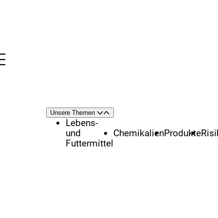
Menü
nü
Themenschwerpunkte
Unsere Themen
Öffnen
Schließen
Lebens-
und
Chemikalien
Produkte
Ris
Futtermittel