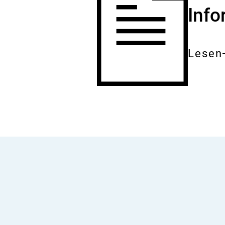
Inf
Lesen
Gesam
Dokum