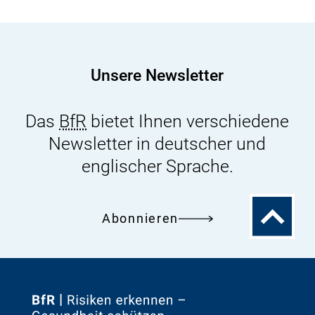
Keine
Hinweise
auf
gesundheitlich
Unsere Newsletter
bedeutsame
Rückstände
Das
BfR
bietet Ihnen verschiedene
Newsletter in deutscher und
englischer Sprache.
Zum
Abonnieren
Seitenanfa
Zur