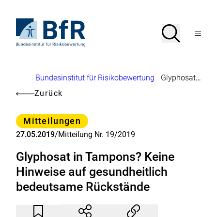
Direkt
zum
Seiteninhalt
Zur
Suche
Suche
springen
Startseite
Menü
von
öffnen
BfR
–
Bundesinstitut
Brotkrumennavigation
Bundesinstitut für Risikobewertung
Glyphosat in Tampons? Keine Hinweise auf gesundheitlich bedeutsame Rückstände
für
Risikobewertung
Zurück
Kategorie
Mitteilungen
27.05.2019
/
Mitteilung Nr. 19/2019
Glyphosat in Tampons? Keine
Hinweise auf gesundheitlich
bedeutsame Rückstände
Artikel
Durch
nicht
Klicken