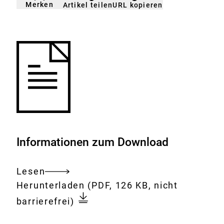
Merken
URL kopieren
Artikel teilen
gemerkt
der
Merkliste
hinzufügen.
Informationen zum Download
Lesen
Gesamtes
Download:
Glyphosat
Herunterladen
(PDF, 126 KB, nicht
Dokument
in
barrierefrei)
Tampons?