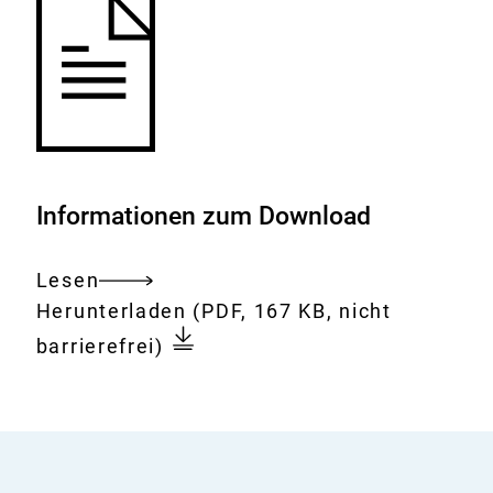
Informationen zum Download
Lesen
Gesamtes
Download:
GLP-
Herunterladen
(PDF, 167 KB, nicht
Dokument
INFO
barrierefrei)
9
(Februar
2000)