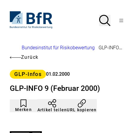
Direkt
zum
Seiteninhalt
Zur
Suche
Suche
springen
Startseite
Menü
von
öffnen
BfR
–
Bundesinstitut
Brotkrumennavigation
Bundesinstitut für Risikobewertung
GLP-INFO 9 (Februar 2000)
für
Risikobewertung
Zurück
Kategorie
GLP-Infos
01.02.2000
GLP-INFO 9 (Februar 2000)
Artikel
Durch
nicht
Klicken
Merken
URL kopieren
Artikel teilen
gemerkt
der
Merkliste
hinzufügen.