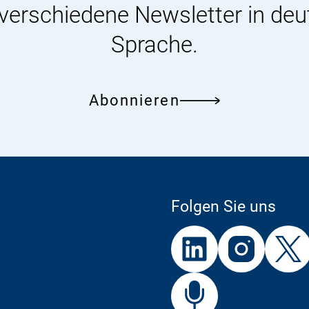
 verschiedene Newsletter in deu
Sprache.
Abonnieren
Folgen Sie uns
Externer
Externer
Externer
Link:
Link:
Link:
BfR
Bf
Externer
Link: