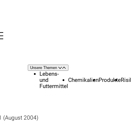
Menü
nü
Themenschwerpunkte
Unsere Themen
Öffnen
Schließen
Lebens-
und
Chemikalien
Produkte
Ris
Futtermittel
1 (August 2004)