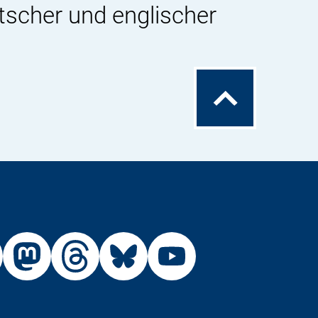
tscher und englischer
Zum
Seitenanfang
Externer
Externer
Externer
Externer
Link:
Link:
Link:
Link:
R
BfR
BfR
BfR
BfR
BfR