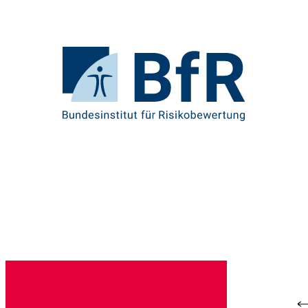
Direkt
zum
Seiteninhalt
springen
Zur
Startseite
von
BfR
–
Bundesinstitut
für
Risikobewertung
Br