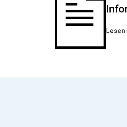
Inf
Lesen
Gesam
Dokum