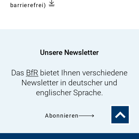
es
barrierefrei)
ein
Gesundheitsrisiko
für
den
Menschen
Unsere Newsletter
durch
Mikroplastik?
Das
BfR
bietet Ihnen verschiedene
Mehr
Newsletter in deutscher und
Forschung
und
englischer Sprache.
wissenschaftliche
Daten
Zum
Abonnieren
notwendig
Seitenanfa