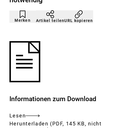
Artikel
Durch
nicht
Klicken
Merken
URL kopieren
Artikel teilen
gemerkt
der
Merkliste
hinzufügen.
Informationen zum Download
Lesen
Gesamtes
Download:
Gibt
Herunterladen
(PDF, 145 KB, nicht
Dokument