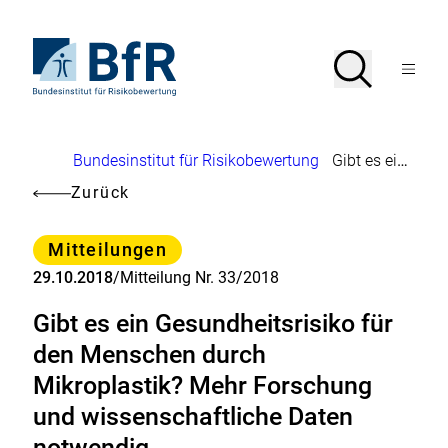
Direkt
zum
Seiteninhalt
Zur
Suche
Suche
springen
Startseite
Menü
von
öffnen
BfR
–
Bundesinstitut
Brotkrumennavigation
Bundesinstitut für Risikobewertung
Gibt es ein Gesundheitsrisiko für den Menschen durch Mikroplastik? Mehr Forschung und wissenschaftliche Daten notwendig
für
Risikobewertung
Zurück
Kategorie
Mitteilungen
29.10.2018
/
Mitteilung Nr. 33/2018
Gibt es ein Gesundheitsrisiko für
den Menschen durch
Mikroplastik? Mehr Forschung
und wissenschaftliche Daten
notwendig