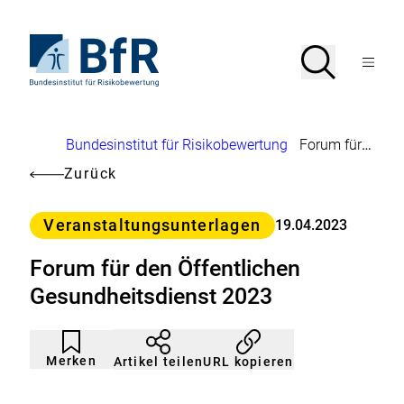
Direkt
zum
Seiteninhalt
Zur
Suche
Suche
springen
Startseite
Menü
von
öffnen
BfR
–
Bundesinstitut
Brotkrumennavigation
Bundesinstitut für Risikobewertung
Forum für den Öffentlichen Gesundheitsdienst 2023
für
Risikobewertung
Zurück
Kategorie
Veranstaltungsunterlagen
19.04.2023
Forum für den Öffentlichen
Gesundheitsdienst 2023
Artikel
Durch
nicht
Klicken
Merken
URL kopieren
Artikel teilen
gemerkt
der
Merkliste
hinzufügen.