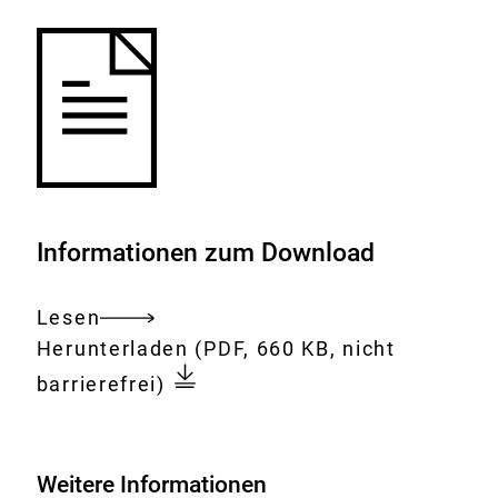
Informationen zum Download
Lesen
Gesamtes
Download:
Forum
Herunterladen
(PDF, 660 KB, nicht
Dokument
für
barrierefrei)
den
Öffentlichen
Gesundheitsdienst
Weitere Informationen