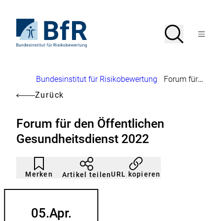
Direkt
zum
Seiteninhalt
Zur
Suche
Suche
springen
Startseite
Menü
von
öffnen
BfR
–
Bundesinstitut
Brotkrumennavigation
Bundesinstitut für Risikobewertung
Forum für den Öffentlichen Gesundheitsdienst 2022
für
Risikobewertung
Zurück
Forum für den Öffentlichen
Gesundheitsdienst 2022
Artikel
Durch
nicht
Klicken
Merken
URL kopieren
Artikel teilen
gemerkt
der
Merkliste
hinzufügen.
05.
Apr.