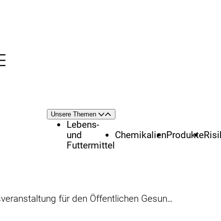
Menü
nü
Themenschwerpunkte
Unsere Themen
Öffnen
Schließen
Lebens-
und
Chemikalien
Produkte
Ris
Futtermittel
nstaltung für den Öffentlichen Gesundheitsdienst 2014