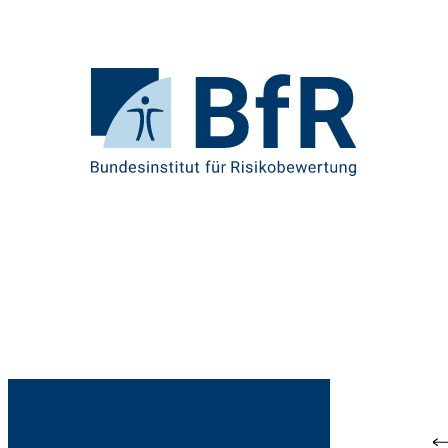
Direkt
zum
Seiteninhalt
springen
Zur
Startseite
von
BfR
–
Bundesinstitut
für
Risikobewertung
Br