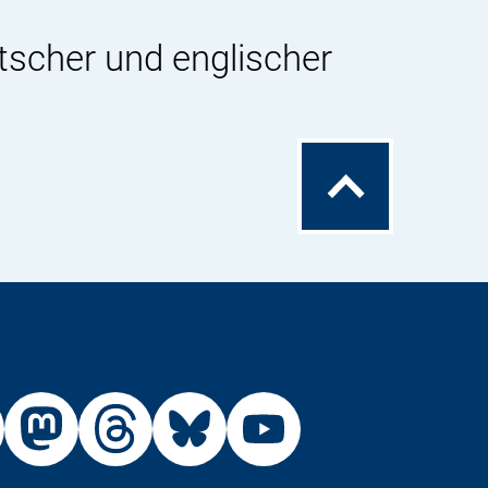
tscher und englischer
Zum
Seitenanfang
Externer
Externer
Externer
Externer
Link:
Link:
Link:
Link:
R
BfR
BfR
BfR
BfR
BfR