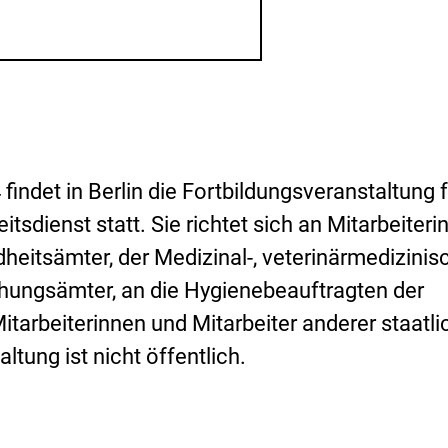
i
s
i
k
o
-
B
e
w
e
findet in Berlin die Fortbildungsveranstaltung 
r
tsdienst statt. Sie richtet sich an Mitarbeiteri
t
u
heitsämter, der Medizinal-, veterinärmedizini
n
ungsämter, an die Hygienebeauftragten der
g
tarbeiterinnen und Mitarbeiter anderer staatli
ltung ist nicht öffentlich.